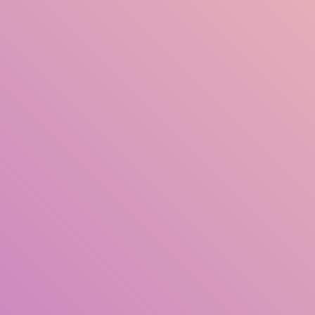
শিরোনাম
লেখক
বিষয় সমূহ
আইএসবিএন/আইএসএসএন
সংগ্রহের ধরন
অবস্থান
জিএমডি
সার্চ করুন